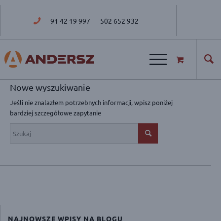
91 42 19 997
502 652 932
ul. Golisza 27; 71-682 Szczecin
Nowe wyszukiwanie
Jeśli nie znalazłem potrzebnych informacji, wpisz poniżej
bardziej szczegółowe zapytanie
NAJNOWSZE WPISY NA BLOGU