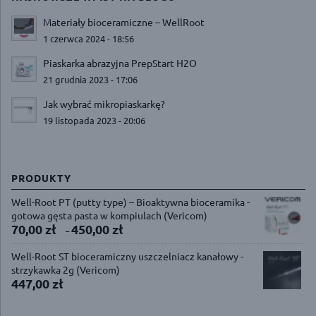
Materiały bioceramiczne – WellRoot
1 czerwca 2024 - 18:56
Piaskarka abrazyjna PrepStart H2O
21 grudnia 2023 - 17:06
Jak wybrać mikropiaskarkę?
19 listopada 2023 - 20:06
PRODUKTY
Well-Root PT (putty type) – Bioaktywna bioceramika -
gotowa gęsta pasta w kompiulach (Vericom)
70,00
zł
450,00
zł
–
Well-Root ST bioceramiczny uszczelniacz kanałowy -
strzykawka 2g (Vericom)
447,00
zł