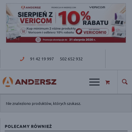
91 42 19 997
502 652 932
ul. Golisza 27; 71-682 Szczecin
Nie znaleziono produktów, których szukasz.
POLECAMY RÓWNIEŻ