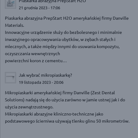
Piaskarka abrazyjna PrepStart H2O
21 grudnia 2023 - 17:06
Piaskarka abrazyjna PrepStart H2O amerykańskiej firmy Danville
Materials.
Innowacyjne urządzenie służy do bezbolesnego i minimalnie
inwazyjnego opracowywania ubytków, w zębach stałych i
mlecznych, a także między innymi do usuwania kompozytu,
oczyszczania wewnętrznych
powierzchni koron z cementu…
Jak wybrać mikropiaskarkę?
19 listopada 2023 - 20:06
Mikropiaskarki amerykańskiej firmy Danville (Zest Dental
Solutions) nadają się do użycia zarówno w jamie ustnej jak i do
użycia zewnątrzustnego.
Mikropiaskarki abrazyjne kliniczno-techniczne jako
podstawowego ścierniwa używają tlenku glinu 50 mikrometrów.