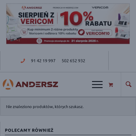
91 42 19 997
502 652 932
ul. Golisza 27; 71-682 Szczecin
Nie znaleziono produktów, których szukasz.
POLECAMY RÓWNIEŻ