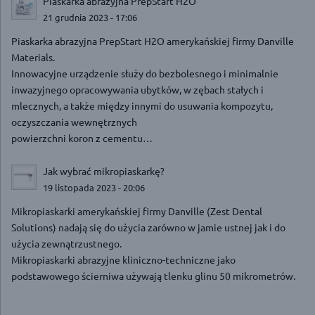
Piaskarka abrazyjna PrepStart H2O
21 grudnia 2023 - 17:06
Piaskarka abrazyjna PrepStart H2O amerykańskiej firmy Danville
Materials.
Innowacyjne urządzenie służy do bezbolesnego i minimalnie
inwazyjnego opracowywania ubytków, w zębach stałych i
mlecznych, a także między innymi do usuwania kompozytu,
oczyszczania wewnętrznych
powierzchni koron z cementu…
Jak wybrać mikropiaskarkę?
19 listopada 2023 - 20:06
Mikropiaskarki amerykańskiej firmy Danville (Zest Dental
Solutions) nadają się do użycia zarówno w jamie ustnej jak i do
użycia zewnątrzustnego.
Mikropiaskarki abrazyjne kliniczno-techniczne jako
podstawowego ścierniwa używają tlenku glinu 50 mikrometrów.