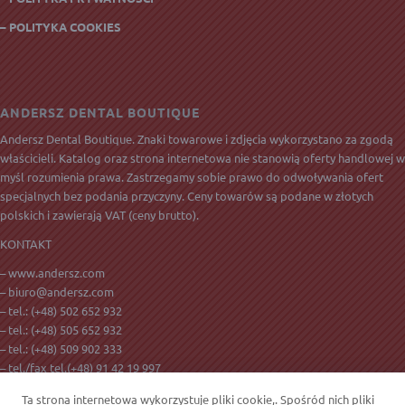
– POLITYKA COOKIES
ANDERSZ DENTAL BOUTIQUE
Andersz Dental Boutique. Znaki towarowe i zdjęcia wykorzystano za zgodą
właścicieli. Katalog oraz strona internetowa nie stanowią oferty handlowej w
myśl rozumienia prawa. Zastrzegamy sobie prawo do odwoływania ofert
specjalnych bez podania przyczyny. Ceny towarów są podane w złotych
polskich i zawierają
VAT
(ceny brutto).
KONTAKT
– www.andersz.com
–
biuro@andersz.com
– tel.:
(+48) 502 652 932
– tel.:
(+48) 505 652 932
– tel.:
(+48) 509 902 333
– tel./fax tel.(+48) 91 42 19 997
– ul. Golisza 27
Ta strona internetowa wykorzystuje pliki cookie,. Spośród nich pliki