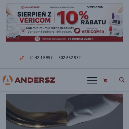
91 42 19 997
502 652 932
ul. Golisza 27; 71-682 Szczecin