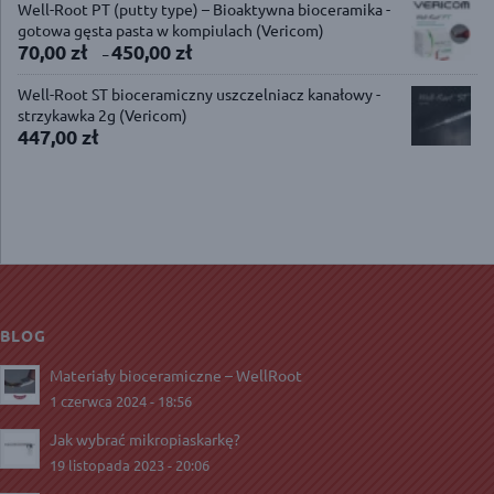
Well-Root PT (putty type) – Bioaktywna bioceramika -
gotowa gęsta pasta w kompiulach (Vericom)
70,00
zł
450,00
zł
–
Well-Root ST bioceramiczny uszczelniacz kanałowy -
strzykawka 2g (Vericom)
447,00
zł
BLOG
Materiały bioceramiczne – WellRoot
1 czerwca 2024 - 18:56
Jak wybrać mikropiaskarkę?
19 listopada 2023 - 20:06