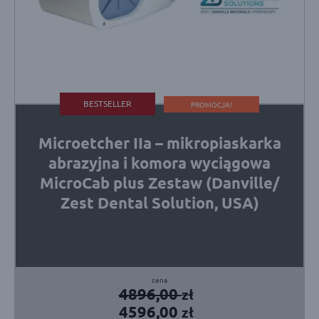
BESTSELLER
PROMOCJA!
Microetcher IIa – mikropiaskarka
abrazyjna i komora wyciągowa
MicroCab plus Zestaw (Danville/
Zest Dental Solution, USA)
Pierwotna
Aktualna
4896,00
zł
cena
cena
4596,00
zł
wynosiła:
wynosi: