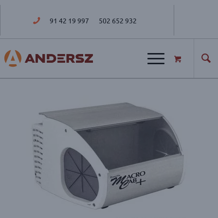
91 42 19 997
502 652 932
ul. Golisza 27; 71-682 Szczecin