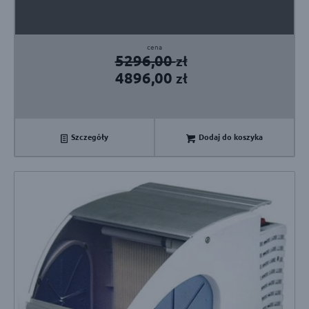
Pierwotna
Aktualna
5296,00
zł
cena
cena
4896,00
zł
wynosiła:
wynosi:
5296,00 zł.
4896,00 zł.
Szczegóły
Dodaj do koszyka