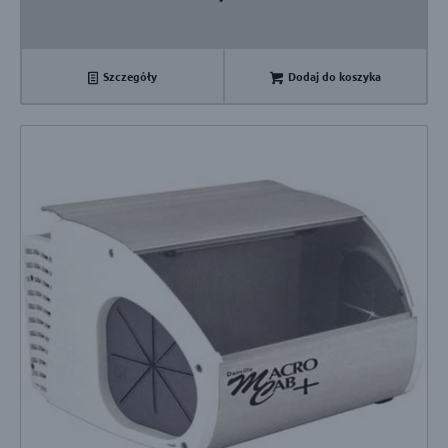
4896,00 zł.
4596,00 zł.
Szczegóły
Dodaj do koszyka