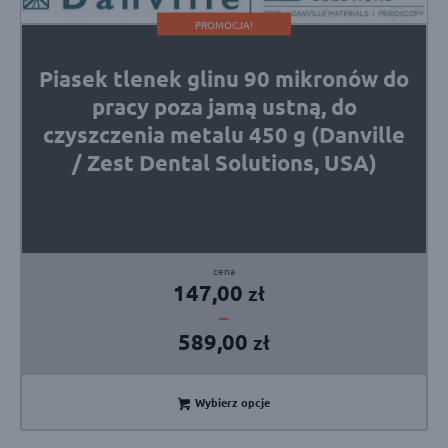
PROMOCJA!
Piasek tlenek glinu 90 mikronów do
pracy poza jamą ustną, do
czyszczenia metalu 450 g (Danville
/ Zest Dental Solutions, USA)
Zakres
147,00
zł
cen:
–
od
589,00
zł
147,00 zł
do
589,00 zł
Wybierz opcje