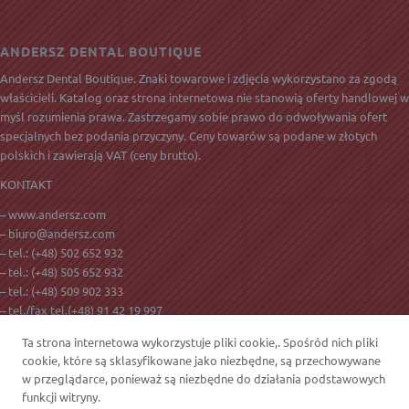
ANDERSZ DENTAL BOUTIQUE
Andersz Dental Boutique. Znaki towarowe i zdjęcia wykorzystano za zgodą
właścicieli. Katalog oraz strona internetowa nie stanowią oferty handlowej w
myśl rozumienia prawa. Zastrzegamy sobie prawo do odwoływania ofert
specjalnych bez podania przyczyny. Ceny towarów są podane w złotych
polskich i zawierają
VAT
(ceny brutto).
KONTAKT
– www.andersz.com
–
biuro@andersz.com
– tel.:
(+48) 502 652 932
– tel.:
(+48) 505 652 932
– tel.:
(+48) 509 902 333
– tel./fax tel.(+48) 91 42 19 997
– ul. Golisza 27
Ta strona internetowa wykorzystuje pliki cookie,. Spośród nich pliki
– 71-682 Szczecin
cookie, które są sklasyfikowane jako niezbędne, są przechowywane
w przeglądarce, ponieważ są niezbędne do działania podstawowych
funkcji witryny.