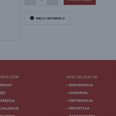
WIĘCEJ INFORMACJI
ERSZ.COM
SPECJALIZACJE
TERIAŁY
– ENDODONCJA
RZĘT
– CHIRURGIA
RZRĘDZIA
– ORTODONCJA
CJALIZACJE
– PROTETYKA
ODUCENCI
– ZACHOWAWCZA