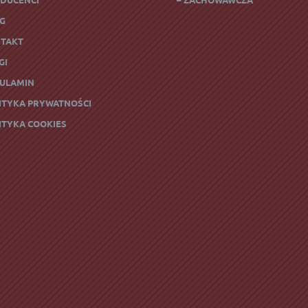
OG
NTAKT
GI
GULAMIN
LITYKA PRYWATNOŚCI
LITYKA COOKIES