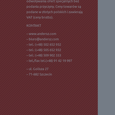
odwoływania ofert specjalnych bez
podania przyczyny. Ceny towarów są
podane w złotych polskich i zawierają
VAT
(ceny brutto).
KONTAKT
– www.andersz.com
–
biuro@andersz.com
– tel.:
(+48) 502 652 932
– tel.:
(+48) 505 652 932
– tel.:
(+48) 509 902 333
– tel./fax tel.(+48) 91 42 19 997
– ul. Golisza 27
– 71-682 Szczecin