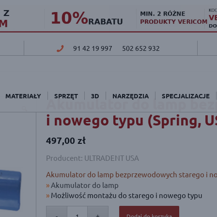
91 42 19 997
502 652 932
MATERIAŁY
SPRZĘT
3D
NARZĘDZIA
SPECJALIZACJE
Akumulator do lamp be
🔍
i nowego typu (Spring, 
497,00
zł
Producent: ULTRADENT USA
Akumulator do lamp bezprzewodowych starego i no
»
Akumulator do lamp
»
Możliwość montażu do starego i nowego typu
Dodaj do koszyka