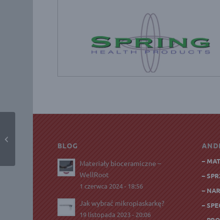
Opalescence Endo 2
strzykawki + aplikatory
BLOG
AND
(Ultradent, USA)
– MA
Materiały bioceramiczne –
WellRoot
– SP
1 czerwca 2024 - 18:56
– NA
Jak wybrać mikropiaskarkę?
– SPE
19 listopada 2023 - 20:06
– PR