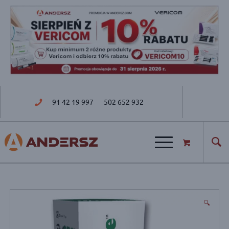
91 42 19 997
502 652 932
ul. Golisza 27; 71-682 Szczecin
🔍