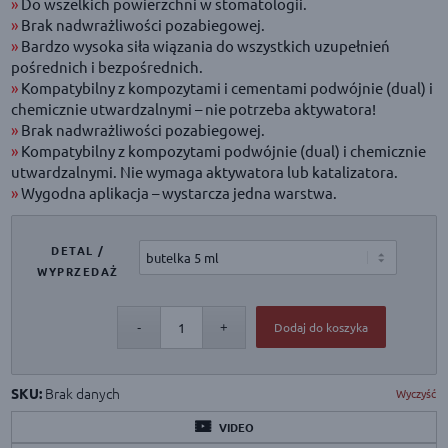
»
Do wszelkich powierzchni w stomatologii.
»
Brak nadwrażliwości pozabiegowej.
»
Bardzo wysoka siła wiązania do wszystkich uzupełnień
pośrednich i bezpośrednich.
»
Kompatybilny z kompozytami i cementami podwójnie (dual) i
chemicznie utwardzalnymi – nie potrzeba aktywatora!
»
Brak nadwrażliwości pozabiegowej.
»
Kompatybilny z kompozytami podwójnie (dual) i chemicznie
utwardzalnymi. Nie wymaga aktywatora lub katalizatora.
»
Wygodna aplikacja – wystarcza jedna warstwa.
DETAL /
WYPRZEDAŻ
Dodaj do koszyka
Brak danych
SKU:
Wyczyść
VIDEO