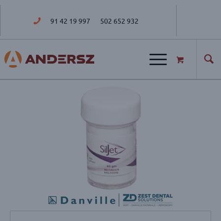
91 42 19 997
502 652 932
ul. Golisza 27; 71-682 Szczecin