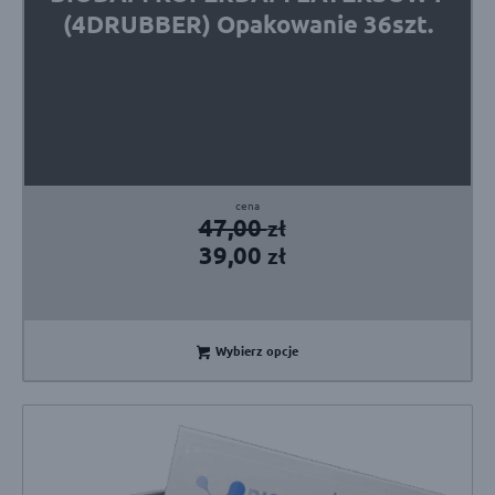
(4DRUBBER) Opakowanie 36szt.
Pierwotna
Aktualna
47,00
zł
cena
cena
39,00
zł
wynosiła:
wynosi:
47,00 zł.
39,00 zł.
Wybierz opcje