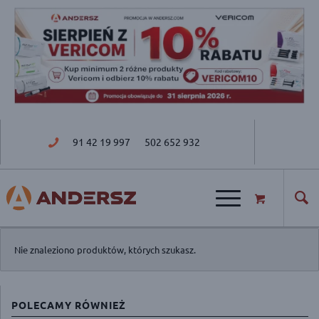
91 42 19 997
502 652 932
ul. Golisza 27; 71-682 Szczecin
Nie znaleziono produktów, których szukasz.
POLECAMY RÓWNIEŻ