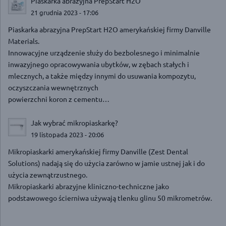
Piaskarka abrazyjna PrepStart H2O
21 grudnia 2023 - 17:06
Piaskarka abrazyjna PrepStart H2O amerykańskiej firmy Danville
Materials.
Innowacyjne urządzenie służy do bezbolesnego i minimalnie
inwazyjnego opracowywania ubytków, w zębach stałych i
mlecznych, a także między innymi do usuwania kompozytu,
oczyszczania wewnętrznych
powierzchni koron z cementu…
Jak wybrać mikropiaskarkę?
19 listopada 2023 - 20:06
Mikropiaskarki amerykańskiej firmy Danville (Zest Dental
Solutions) nadają się do użycia zarówno w jamie ustnej jak i do
użycia zewnątrzustnego.
Mikropiaskarki abrazyjne kliniczno-techniczne jako
podstawowego ścierniwa używają tlenku glinu 50 mikrometrów.