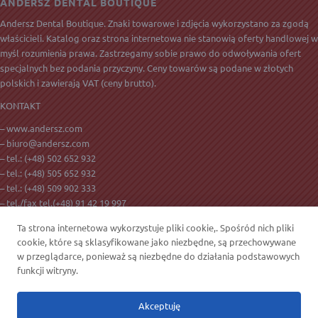
ANDERSZ DENTAL BOUTIQUE
Andersz Dental Boutique. Znaki towarowe i zdjęcia wykorzystano za zgodą
właścicieli. Katalog oraz strona internetowa nie stanowią oferty handlowej w
myśl rozumienia prawa. Zastrzegamy sobie prawo do odwoływania ofert
specjalnych bez podania przyczyny. Ceny towarów są podane w złotych
polskich i zawierają
VAT
(ceny brutto).
KONTAKT
– www.andersz.com
–
biuro@andersz.com
– tel.:
(+48) 502 652 932
– tel.:
(+48) 505 652 932
– tel.:
(+48) 509 902 333
– tel./fax tel.(+48) 91 42 19 997
– ul. Golisza 27
Ta strona internetowa wykorzystuje pliki cookie,. Spośród nich pliki
– 71-682 Szczecin
cookie, które są sklasyfikowane jako niezbędne, są przechowywane
w przeglądarce, ponieważ są niezbędne do działania podstawowych
funkcji witryny.
Akceptuję
2021 © Copyright - Andersz.com