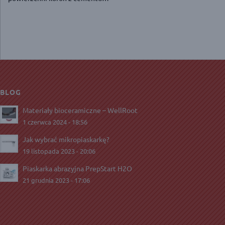
BLOG
Materiały bioceramiczne – WellRoot
1 czerwca 2024 - 18:56
Jak wybrać mikropiaskarkę?
19 listopada 2023 - 20:06
Piaskarka abrazyjna PrepStart H2O
21 grudnia 2023 - 17:06