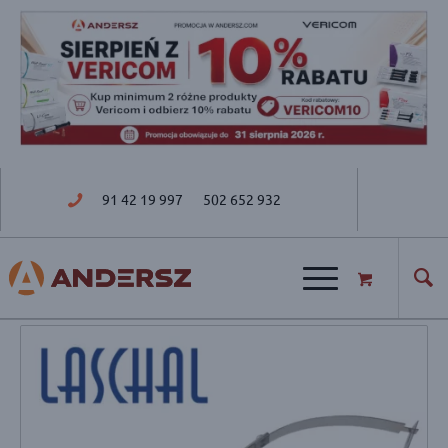
91 42 19 997
502 652 932
ul. Golisza 27; 71-682 Szczecin