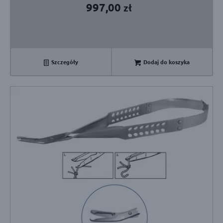
997,00
zł
Szczegóły
Dodaj do koszyka