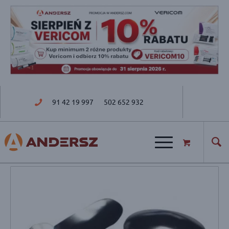
91 42 19 997
502 652 932
ul. Golisza 27; 71-682 Szczecin