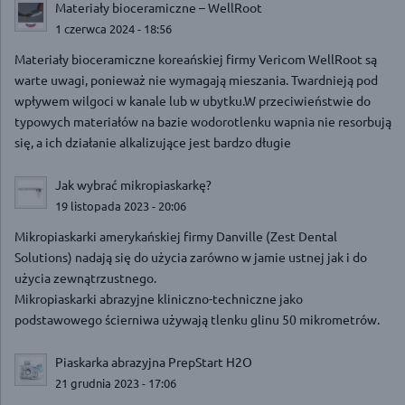
Materiały bioceramiczne – WellRoot
1 czerwca 2024 - 18:56
Materiały bioceramiczne koreańskiej firmy Vericom WellRoot są
warte uwagi, ponieważ nie wymagają mieszania. Twardnieją pod
wpływem wilgoci w kanale lub w ubytku.W przeciwieństwie do
typowych materiałów na bazie wodorotlenku wapnia nie resorbują
się, a ich działanie alkalizujące jest bardzo długie
Jak wybrać mikropiaskarkę?
19 listopada 2023 - 20:06
Mikropiaskarki amerykańskiej firmy Danville (Zest Dental
Solutions) nadają się do użycia zarówno w jamie ustnej jak i do
użycia zewnątrzustnego.
Mikropiaskarki abrazyjne kliniczno-techniczne jako
podstawowego ścierniwa używają tlenku glinu 50 mikrometrów.
Piaskarka abrazyjna PrepStart H2O
21 grudnia 2023 - 17:06