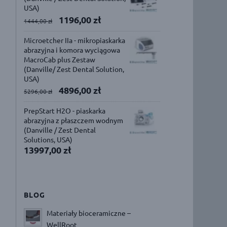
USA)
1196,00
zł
1444,00
zł
Microetcher IIa - mikropiaskarka
abrazyjna i komora wyciągowa
MacroCab plus Zestaw
(Danville/ Zest Dental Solution,
USA)
4896,00
zł
5296,00
zł
PrepStart H2O - piaskarka
abrazyjna z płaszczem wodnym
(Danville / Zest Dental
Solutions, USA)
13997,00
zł
BLOG
Materiały bioceramiczne –
WellRoot