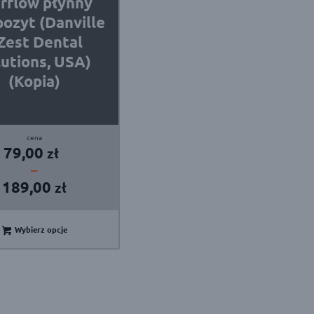
rflow płynny
ozyt (Danville
 Zest Dental
lutions, USA)
(Kopia)
Zakres
79,00
zł
cen:
–
od
189,00
zł
79,00 zł
do
189,00 zł
Wybierz opcje