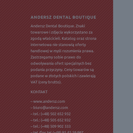
ANDERSZ DENTAL BOUTIQUE
Andersz Dental Boutique. Znaki
towarowe i zdjęcia wykorzystano za
zgodą właścicieli. Katalog oraz strona
internetowa nie stanowią oferty
handlowej w myśl rozumienia prawa.
Zastrzegamy sobie prawo do
odwoływania ofert specjalnych bez
podania przyczyny. Ceny towarów są
podane w złotych polskich i zawierają
VAT
(ceny brutto).
KONTAKT
– www.andersz.com
–
biuro@andersz.com
– tel.:
(+48) 502 652 932
– tel.:
(+48) 505 652 932
– tel.:
(+48) 509 902 333
– tel./fax tel.(+48) 91 42 19 997