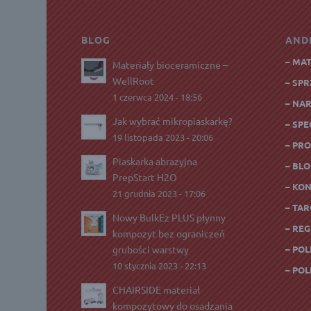
BLOG
AND
– MA
Materiały bioceramiczne –
WellRoot
– SP
1 czerwca 2024 - 18:56
– NA
Jak wybrać mikropiaskarkę?
– SPE
19 listopada 2023 - 20:06
– PR
Piaskarka abrazyjna
– BL
PrepStart H2O
– KO
21 grudnia 2023 - 17:06
– TAR
Nowy BulkEz PLUS płynny
– RE
kompozyt bez ograniczeń
grubości warstwy
– PO
10 stycznia 2023 - 22:13
– PO
CHAIRSIDE materiał
kompozytowy do osadzania