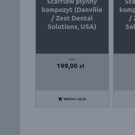
Starflow płynny
Sta
kompozyt (Danville
komp
/ Zest Dental
/
Solutions, USA)
So
199,00
zł
Wybierz opcje