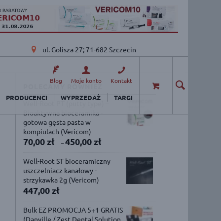
ul. Golisza 27; 71-682 Szczecin
Blog
Moje konto
Kontakt
POLECAMY RÓWNIEŻ
PRODUCENCI
WYPRZEDAŻ
TARGI
Well-Root PT (putty type) –
Bioaktywna bioceramika -
gotowa gęsta pasta w
kompiulach (Vericom)
70,00
zł
450,00
zł
–
Well-Root ST bioceramiczny
uszczelniacz kanałowy -
strzykawka 2g (Vericom)
447,00
zł
Bulk EZ PROMOCJA 5+1 GRATIS
(Danville / Zest Dental Solution,