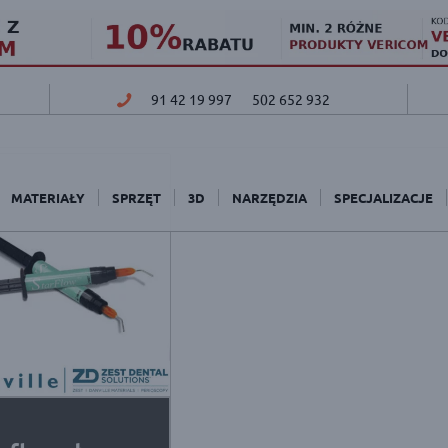
91 42 19 997
502 652 932
MATERIAŁY
SPRZĘT
3D
NARZĘDZIA
SPECJALIZACJE