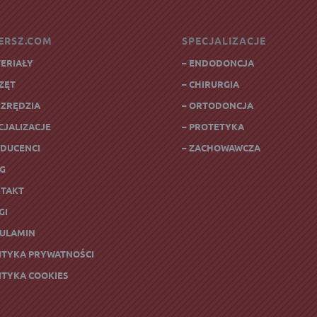
ERSZ.COM
SPECJALIZACJE
TERIAŁY
– ENDODONCJA
RZĘT
– CHIRURGIA
RZRĘDZIA
– ORTODONCJA
CJALIZACJE
– PROTETYKA
ODUCENCI
– ZACHOWAWCZA
OG
NTAKT
GI
GULAMIN
LITYKA PRYWATNOŚCI
LITYKA COOKIES