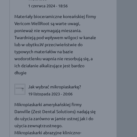
1 czerwca 2024 - 18:56
Materiały bioceramiczne koreańskiej firmy
Vericom WellRoot są warte uwagi,
ponieważ nie wymagają mieszania.
Twardnieją pod wpływem wilgoci w kanale
lub w ubytku.W przeciwieństwie do
typowych materiałów na bazie
wodorotlenku wapnia nie resorbują się, a
ich działanie alkalizujące jest bardzo
długie
Jak wybrać mikropiaskarkę?
19 listopada 2023 - 20:06
Mikropiaskarki amerykańskiej firmy
Danville (Zest Dental Solutions) nadają się
do użycia zarówno w jamie ustnej jak i do
użycia zewnątrzustnego.
Mikropiaskarki abrazyjne kliniczno-