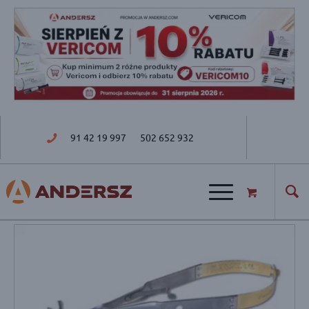
91 42 19 997
502 652 932
ul. Golisza 27; 71-682 Szczecin