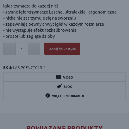
Igłotrzymacze do każdej nici
• słynne igłortrzymacze Laschal ultralekkie i ergonomiczne
• nitka nie zatrzymuje się na sworzniu
• zapewniają pewny chwyt igieł w każdym rozmiarze
• nie występuje efekt rozkalibrowania
• proste lub zagięte dzioby
Dodaj do koszyka
LAS-PCFN7TCLR-1
SKU:
VIDEO
BLOG
WIĘCEJ INFORMACJI
POWIĄZANE PRODUKTY