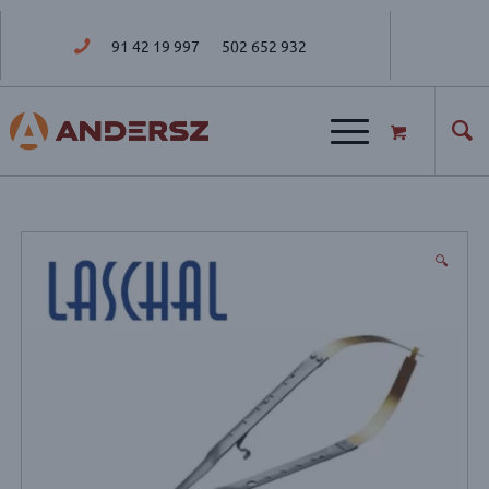
91 42 19 997
502 652 932
ul. Golisza 27; 71-682 Szczecin
🔍