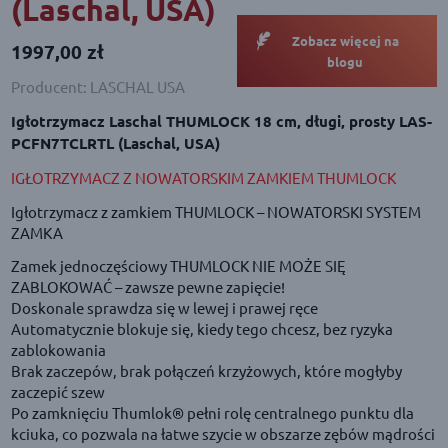
(Laschal, USA)
Zobacz więcej na
1997,00
zł
blogu
Producent: LASCHAL USA
Igłotrzymacz Laschal THUMLOCK 18 cm, długi, prosty LAS-
PCFN7TCLRTL (Laschal, USA)
IGŁOTRZYMACZ Z NOWATORSKIM ZAMKIEM THUMLOCK
Igłotrzymacz z zamkiem THUMLOCK – NOWATORSKI SYSTEM
ZAMKA
Zamek jednoczęściowy THUMLOCK NIE MOŻE SIĘ
ZABLOKOWAĆ – zawsze pewne zapięcie!
Doskonale sprawdza się w lewej i prawej ręce
Automatycznie blokuje się, kiedy tego chcesz, bez ryzyka
zablokowania
Brak zaczepów, brak połączeń krzyżowych, które mogłyby
zaczepić szew
Po zamknięciu Thumlok® pełni rolę centralnego punktu dla
kciuka, co pozwala na łatwe szycie w obszarze zębów mądrości