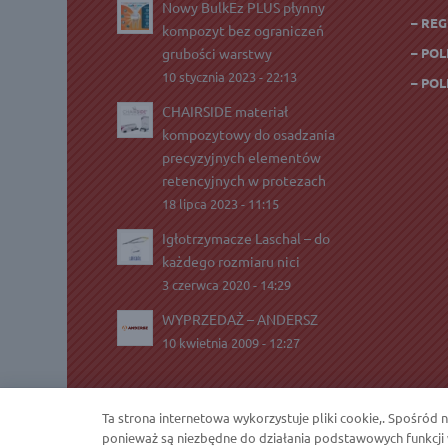
Nowy BulkEz PLUS płynny
– RE
kompozyt bez ograniczeń
grubości warstwy
– PO
10 stycznia 2023 - 22:13
– PO
CHAIRSIDE materiał
kompozytowy do osadzania
precyzyjnych elementów
retencyjnych w protezach
18 lipca 2023 - 11:15
Igłotrzymacze Laschal – do
każdego rozmiaru nici
3 czerwca 2020 - 14:29
WYPRZEDAŻ – ANDERSZ
10 kwietnia 2009 - 12:27
Ta strona internetowa wykorzystuje pliki cookie,. Spośród 
ponieważ są niezbędne do działania podstawowych funkcji 
2021 © Copyright - Andersz.com