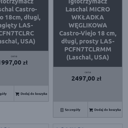
głotrzymacz
Igłotrzymacz
schal Castro-
Laschal MICRO
o 18cm, długi,
WKŁADKA
agięty LAS-
WĘGLIKOWA
CFN7TCLRC
Castro-Viejo 18 cm,
aschal, USA)
długi, prosty LAS-
PCFN7TCLRMM
(Laschal, USA)
1997,00
zł
2497,00
zł
góły
Dodaj do koszyka
Szczegóły
Dodaj do koszyka