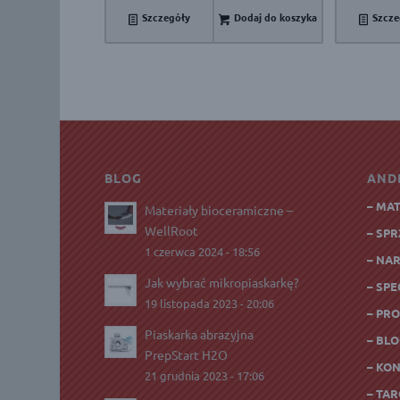
Szczegóły
Dodaj do koszyka
Szcze
BLOG
AND
– MA
Materiały bioceramiczne –
WellRoot
– SP
1 czerwca 2024 - 18:56
– NA
Jak wybrać mikropiaskarkę?
– SPE
19 listopada 2023 - 20:06
– PR
Piaskarka abrazyjna
– BL
PrepStart H2O
– KO
21 grudnia 2023 - 17:06
– TAR