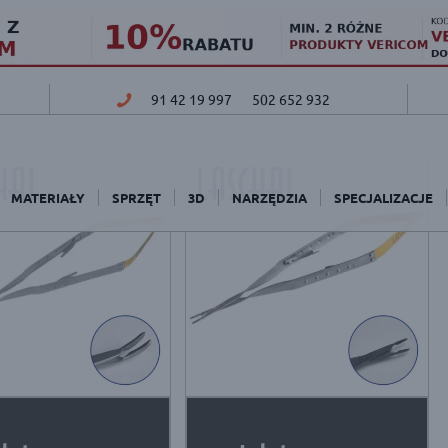
91 42 19 997
502 652 932
MATERIAŁY
SPRZĘT
3D
NARZĘDZIA
SPECJALIZACJE