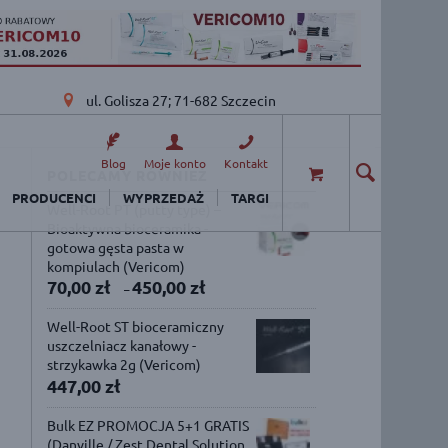
ul. Golisza 27; 71-682 Szczecin
Blog
Moje konto
Kontakt
POLECAMY RÓWNIEŻ
PRODUCENCI
WYPRZEDAŻ
TARGI
Well-Root PT (putty type) –
Bioaktywna bioceramika -
gotowa gęsta pasta w
kompiulach (Vericom)
70,00
zł
450,00
zł
–
Well-Root ST bioceramiczny
uszczelniacz kanałowy -
strzykawka 2g (Vericom)
447,00
zł
Bulk EZ PROMOCJA 5+1 GRATIS
(Danville / Zest Dental Solution,