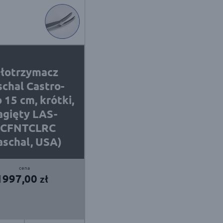
głotrzymacz
schal Castro-
 15 cm, krótki,
agięty LAS-
PCFNTCLRC
aschal, USA)
1997,00
zł