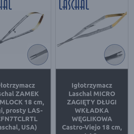
głotrzymacz
Igłotrzymacz
schal ZAMEK
Laschal MICRO
MLOCK 18 cm,
ZAGIĘTY DŁUGI
i, prosty LAS-
WKŁADKA
CFN7TCLRTL
WĘGLIKOWA
aschal, USA)
Castro-Viejo 18 cm,